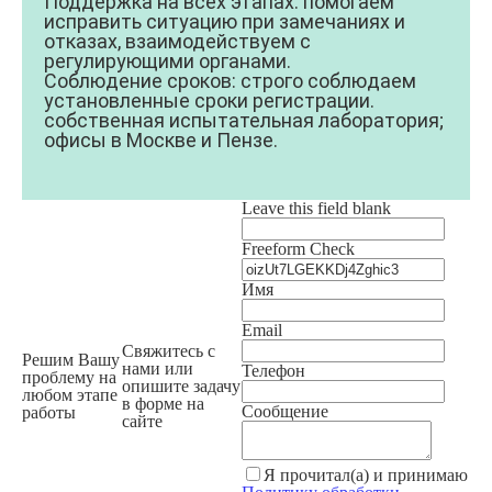
Поддержка на всех этапах:
помогаем
исправить ситуацию при замечаниях и
отказах, взаимодействуем с
регулирующими органами.
Соблюдение сроков:
строго соблюдаем
установленные сроки регистрации.
собственная испытательная лаборатория;
офисы в Москве и Пензе.
Leave this field blank
Freeform Check
Имя
Email
Свяжитесь с
Решим Вашу
нами или
Телефон
проблему на
опишите задачу
любом этапе
в форме на
Сообщение
работы
сайте
Я прочитал(а) и принимаю