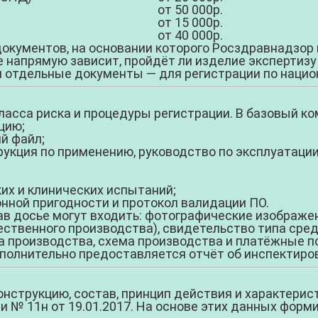
от 50 000р.
от 15 000р.
от 40 000р.
документов, на основании которого Росздравнадзор 
 напрямую зависит, пройдёт ли изделие экспертизу с
 отдельные документы — для регистрации по нацио
класса риска и процедуры регистрации. В базовый ко
цию;
й файл;
укция по применению, руководство по эксплуатации,
их и клинических испытаний;
нной пригодности и протокол валидации ПО.
тав досье могут входить: фотографические изображе
ственного производства), свидетельство типа сред
производства, схема производства и платёжные по
дополнительно предоставляется отчёт об инспектир
струкцию, состав, принцип действия и характерист
 № 11н от 19.01.2017. На основе этих данных форми