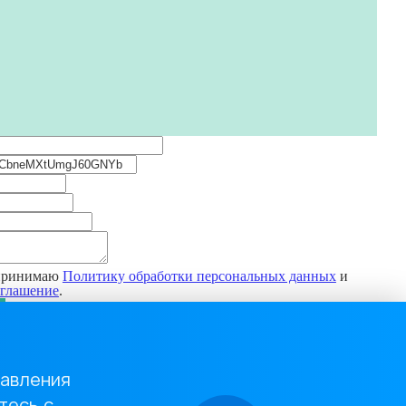
 принимаю
Политику обработки персональных данных
и
оглашение
.
тавления
тесь с