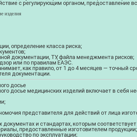
ствие с регулирующим органом, предоставление вс
ие изделия
ии, определение класса риска;
кументов;
нной документации, ТУ, файла менеджмента рисков;
дзор или по правилам ЕАЭС.
нимает, как правило,
от 1 до 4 месяцев
— точный сро
теля документации.
ого досье
го досье медицинских изделий включает в себя не
и;
омочия представителя для действий от лица изгот
 документах и стандартах, которым соответствует
ериалы, предоставленные изготовителем продукции;
руководство по эксплуатации;