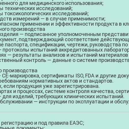
ченного для медицинского использования;
 технических исследований;
 токсикологических исследований;
дств измерений — в случае применимости;
пасном применении и эффективности продукта в кл
ного производства
изделия
— подписанное уполномоченным представит
кумент, подтверждающий соответствие действующ
е паспорта, спецификации, чертежи, руководства по
 протоколы испытаний аккредитованных лаборатор
иях
— результаты анализов и испытаний материалов
твенный контроль
— данные о системе производств
о производства
 CE-маркировка, сертификаты ISO, FDA и другие до
ребованиям нормативных актов и стандартов.
х
, если продукция уже зарегистрирована.
ртах и процессах
, системе контроля качества, серт
 для изделий, требующих клинических испытаний.
обслуживании
— инструкции по эксплуатации и обсл
регистрацию и под правила ЕАЭС;
ельные документы;