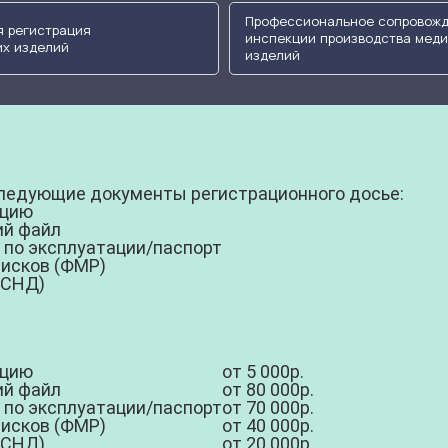
Профессиональное сопровож
 регистрация
инспекции производства мед
х изделий
изделий
следующие документы регистрационного досье:
ацию
ий файл
 по эксплуатации/паспорт
рисков (ФМР)
(СНД)
ацию
от 5 000р.
кий файл
от 80 000р.
 по эксплуатации/паспорт
от 70 000р.
рисков (ФМР)
от 40 000р.
(СНД)
от 20 000р.