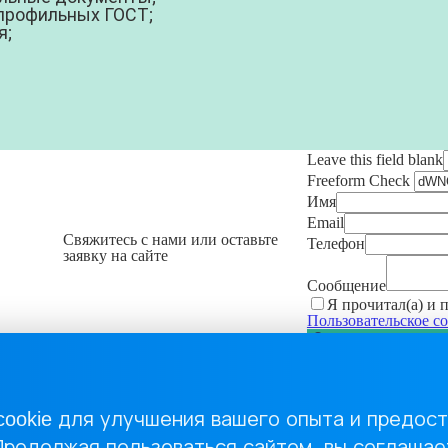
 профильных ГОСТ;
я;
Leave this field blank
Freeform Check
Имя
Email
Свяжитесь с нами или оставьте
Телефон
заявку на сайте
Сообщение
Я прочитал(а) и
Пользовательское с
Отправить сообщение
Регистрация
медицинских
изделий
Сертификация
cookie для улучшения вашего опыта и предос
товаров и
услуг
Продолжая пользоваться сайтом, вы соглашае