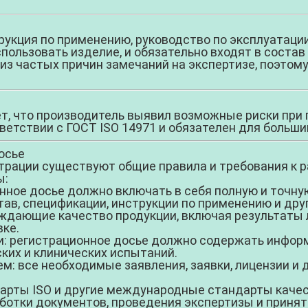
укция по применению, руководство по эксплуатации
пользовать изделие, и обязательно входят в состав
з частых причин замечаний на экспертизе, поэтому
, что производитель выявил возможные риски при 
ветствии с ГОСТ ISO 14971 и обязателен для больши
осье
трации существуют общие правила и требования к р
ы:
нное досье должно включать в себя полную и точну
ав, спецификации, инструкции по применению и дру
ждающие качество продукции, включая результаты
вке.
и:
регистрационное досье должно содержать информ
ких и клинических испытаний.
ем:
все необходимые заявления, заявки, лицензии и
арты ISO и другие международные стандарты качес
ботки документов, проведения экспертизы и принят