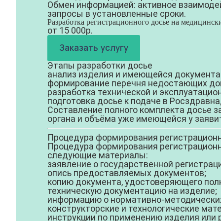
Обмен информацией:
активное взаимодей
запросы в установленные сроки.
Разработка регистрационного досье на медицинск
от 15 000р.
Заказать услугу
Этапы разработки досье
анализ изделия и имеющейся документац
формирование перечня недостающих до
разработка технической и эксплуатацио
подготовка досье к подаче в Росздравна
Составление полного комплекта досье за
органа и объёма уже имеющейся у заяви
Процедура формирования регистрационн
Процедура формирования регистрационно
следующие материалы:
заявление о государственной регистраци
опись предоставляемых документов;
копию документа, удостоверяющего полн
техническую документацию на изделие;
информацию о нормативно-методических
конструкторские и технологические мат
инструкции по применению изделия или 