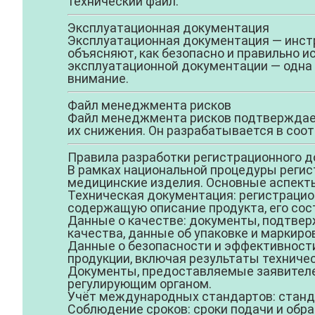
технический файл.
Эксплуатационная документация
Эксплуатационная документация — инстр
объясняют, как безопасно и правильно ис
эксплуатационной документации — одна и
внимание.
Файл менеджмента рисков
Файл менеджмента рисков подтверждает
их снижения. Он разрабатывается в соот
Правила разработки регистрационного д
В рамках национальной процедуры регис
медицинские изделия. Основные аспект
Техническая документация:
регистрацио
содержащую описание продукта, его сост
Данные о качестве:
документы, подтвер
качества, данные об упаковке и маркиро
Данные о безопасности и эффективност
продукции, включая результаты техничес
Документы, предоставляемые заявител
регулирующим органом.
Учёт международных стандартов:
станд
Соблюдение сроков:
сроки подачи и обра