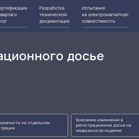
ертификация
Разработка
Испытания
оваров и
технической
на электромагнитную
слуг
документации
совместимость
ационного досье
Внесение изменений в
циалиста на отдельном
регистрационное досье на
страции
медицинское изделие